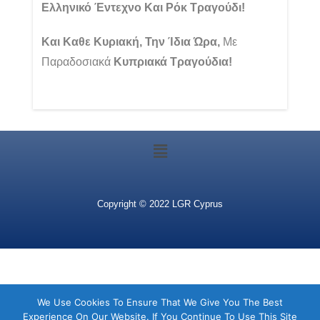
Ελληνικό Έντεχνο Και Ρόκ Τραγούδι!
Και Καθε Κυριακή, Την Ίδια Ώρα,
Με
Παραδοσιακά
Κυπριακά Τραγούδια!
Copyright © 2022 LGR Cyprus
We Use Cookies To Ensure That We Give You The Best
Experience On Our Website. If You Continue To Use This Site