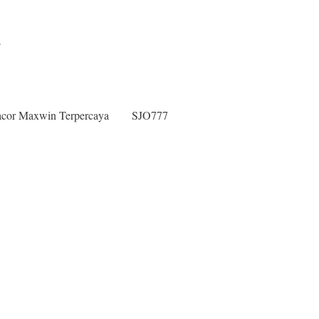
.
acor Maxwin Terpercaya
SJO777