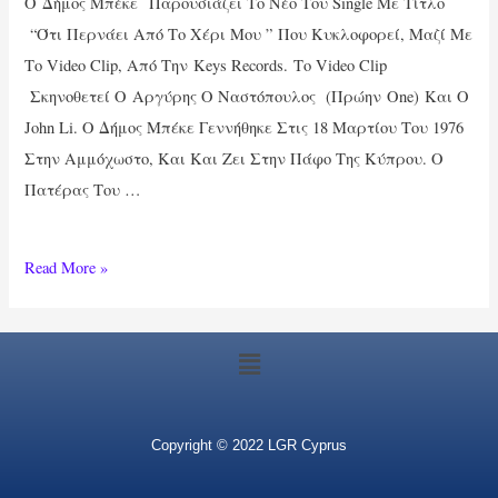
Ο Δήμος Μπέκε Παρουσιάζει Το Νέο Του Single Με Τίτλο
“Ότι Περνάει Από Το Χέρι Μου ” Που Κυκλοφορεί, Μαζί Με
Το Video Clip, Από Την Keys Records. Το Video Clip
Σκηνοθετεί Ο Αργύρης Ο Ναστόπουλος (πρώην One) Και Ο
John Li. Ο Δήμος Μπέκε Γεννήθηκε Στις 18 Μαρτίου Του 1976
Στην Αμμόχωστο, Και Και Ζει Στην Πάφο Της Κύπρου. Ο
Πατέρας Του …
Read More »
Copyright © 2022 LGR Cyprus